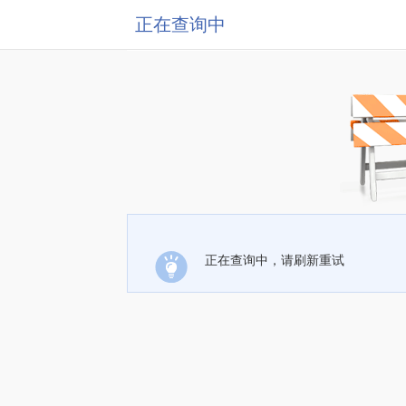
正在查询中
正在查询中，请刷新重试